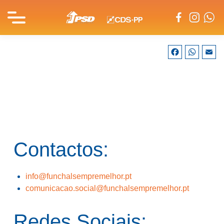
Facebook
What
E
Contactos:
info@funchalsempremelhor.pt
comunicacao.social@funchalsempremelhor.pt
Redes Sociais: